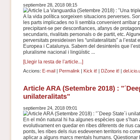
septiembre 28, 2018 08:15
A la vida política sorgeixen situacions perverses. S
les parts implicades no li sembla convenient arribar
precipitant-se per desconfiances, afanys de protagon
secundaris, rivalitats personals o de partit, etc. Alg
perversitats presideixen les “unilateralitats” a l’estat
Europea i Catalunya. Sabem del desinterès que l’est
pluralisme nacional i lingüístic ...
[Llegir la resta de l'article...]
Accions:
E-mail
|
Permalink
|
Kick it!
|
DZone it!
|
del.icio.
Article ARA (Setembre 2018) : "´Deep
unilateralitats"
septiembre 24, 2018 09:01
En el món natural hi ha algunes espècies que s’han a
evolutivament en quedar en ribes diferents de rius ca
ponts, les ribes dels rius esdevenen territoris no com
aplicar a alguns marcs mentals humans. Qüestionar la 