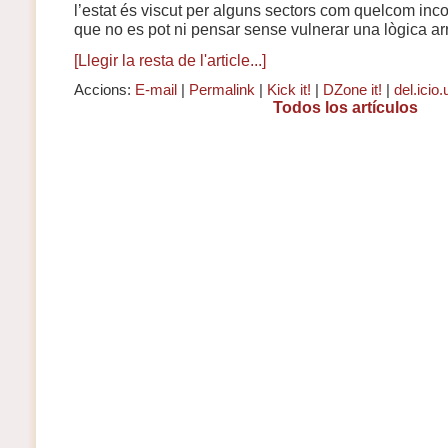
l’estat és viscut per alguns sectors com quelcom in
que no es pot ni pensar sense vulnerar una lògica arr
[Llegir la resta de l'article...]
Accions:
E-mail
|
Permalink
|
Kick it!
|
DZone it!
|
del.icio.
Todos los artículos