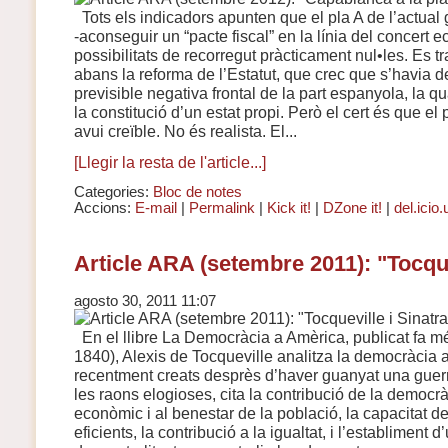
Tots els indicadors apunten que el pla A de l’actual 
-aconseguir un “pacte fiscal” en la línia del concert 
possibilitats de recorregut pràcticament nul•les. Es t
abans la reforma de l’Estatut, que crec que s’havia de
previsible negativa frontal de la part espanyola, la q
la constitució d’un estat propi. Però el cert és que el 
avui creïble. No és realista. El...
[Llegir la resta de l'article...]
Categories:
Bloc de notes
Accions:
E-mail
|
Permalink
|
Kick it!
|
DZone it!
|
del.icio.
Article ARA (setembre 2011): "Tocque
agosto 30, 2011 11:07
En el llibre La Democràcia a Amèrica, publicat fa m
1840), Alexis de Tocqueville analitza la democràcia a
recentment creats desprès d’haver guanyat una guerr
les raons elogioses, cita la contribució de la democ
econòmic i al benestar de la població, la capacitat de
eficients, la contribució a la igualtat, i l’establiment 