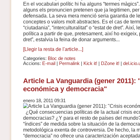
En el vocabulari polític hi ha alguns “termes màgics
alguns els pronuncien pretenen que ja legitimen, per s
defensada. La seva mera menció seria garantia de legi
conceptes o valors molt abstractes. Es el cas de term
“ciutadania”, “interculturalitat” o “estat de dret”. Així,
política a partir de que, pretesament, així ho exigeix,
dret”, estalvia la feina de donar arguments...
[Llegir la resta de l'article...]
Categories:
Bloc de notes
Accions:
E-mail
|
Permalink
|
Kick it!
|
DZone it!
|
del.icio.
Article La Vanguardia (gener 2011): 
económica y democracia"
enero 18, 2011 09:31
¿Qué consecuencias políticas de la actual crisis e
democracias? ¿Y para el resto de países del mundo
“índices” de medida sobre la situación de la democr
metodológica exenta de controversia. De hecho, la 
“democracia” no ofrece una caracterización aceptad