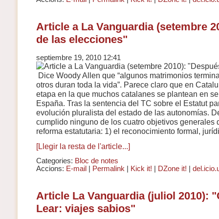
Article a La Vanguardia (setembre 2
de las elecciones"
septiembre 19, 2010 12:41
Dice Woody Allen que “algunos matrimonios termina
otros duran toda la vida”. Parece claro que en Cata
etapa en la que muchos catalanes se plantean en ser
España. Tras la sentencia del TC sobre el Estatut pa
evolución pluralista del estado de las autonomías. D
cumplido ninguno de los cuatro objetivos generales 
reforma estatutaria: 1) el reconocimiento formal, juríd
[Llegir la resta de l'article...]
Categories:
Bloc de notes
Accions:
E-mail
|
Permalink
|
Kick it!
|
DZone it!
|
del.icio.
Article La Vanguardia (juliol 2010):
Lear: viajes sabios"