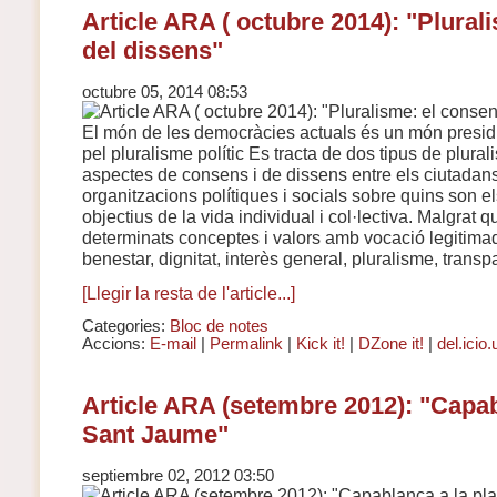
Article ARA ( octubre 2014): "Plural
del dissens"
octubre 05, 2014 08:53
El món de les democràcies actuals és un món presidit
pel pluralisme polític Es tracta de dos tipus de plur
aspectes de consens i de dissens entre els ciutadans 
organitzacions polítiques i socials sobre quins son els
objectius de la vida individual i col·lectiva. Malgrat q
determinats conceptes i valors amb vocació legitimador
benestar, dignitat, interès general, pluralisme, transpa
[Llegir la resta de l'article...]
Categories:
Bloc de notes
Accions:
E-mail
|
Permalink
|
Kick it!
|
DZone it!
|
del.icio.
Article ARA (setembre 2012): "Capab
Sant Jaume"
septiembre 02, 2012 03:50