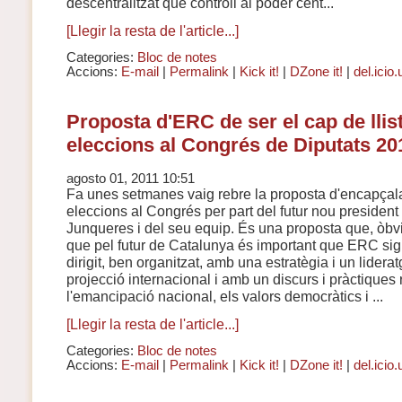
descentralitzat que controli al poder cent...
[Llegir la resta de l'article...]
Categories:
Bloc de notes
Accions:
E-mail
|
Permalink
|
Kick it!
|
DZone it!
|
del.icio.
Proposta d'ERC de ser el cap de llist
eleccions al Congrés de Diputats 20
agosto 01, 2011 10:51
Fa unes setmanes vaig rebre la proposta d'encapçalar
eleccions al Congrés per part del futur nou president d
Junqueres i del seu equip. És una proposta que, òbv
que pel futur de Catalunya és important que ERC sigui
dirigit, ben organitzat, amb una estratègia i un lidera
projecció internacional i amb un discurs i pràctique
l'emancipació nacional, els valors democràtics i ...
[Llegir la resta de l'article...]
Categories:
Bloc de notes
Accions:
E-mail
|
Permalink
|
Kick it!
|
DZone it!
|
del.icio.