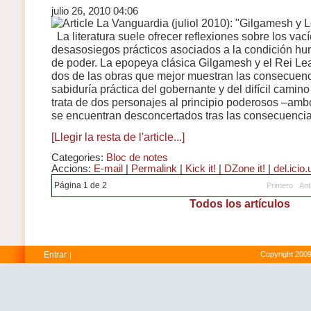
julio 26, 2010 04:06
La literatura suele ofrecer reflexiones sobre los vací
desasosiegos prácticos asociados a la condición hu
de poder. La epopeya clásica Gilgamesh y el Rei L
dos de las obras que mejor muestran las consecuenci
sabiduría práctica del gobernante y del difícil camin
trata de dos personajes al principio poderosos –amb
se encuentran desconcertados tras las consecuencias
[Llegir la resta de l'article...]
Categories:
Bloc de notes
Accions:
E-mail
|
Permalink
|
Kick it!
|
DZone it!
|
del.icio.
Página 1 de 2
Primero
Ant
Todos los artículos
Entrar
Copyright 2009
|