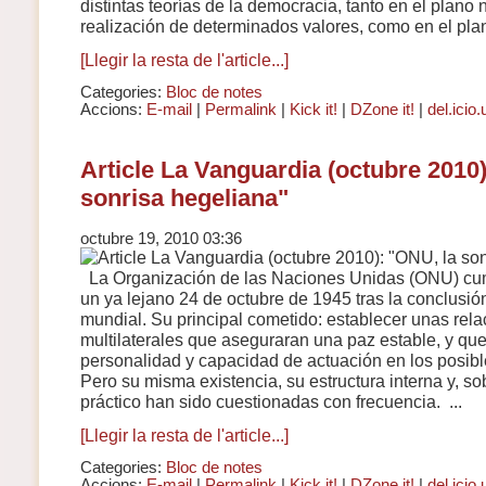
distintas teorías de la democracia, tanto en el plano 
realización de determinados valores, como en el plan
[Llegir la resta de l'article...]
Categories:
Bloc de notes
Accions:
E-mail
|
Permalink
|
Kick it!
|
DZone it!
|
del.icio.
Article La Vanguardia (octubre 2010)
sonrisa hegeliana"
octubre 19, 2010 03:36
La Organización de las Naciones Unidas (ONU) cum
un ya lejano 24 de octubre de 1945 tras la conclusi
mundial. Su principal cometido: establecer unas rela
multilaterales que aseguraran una paz estable, y que
personalidad y capacidad de actuación en los posible
Pero su misma existencia, su estructura interna y, sob
práctico han sido cuestionadas con frecuencia. ...
[Llegir la resta de l'article...]
Categories:
Bloc de notes
Accions:
E-mail
|
Permalink
|
Kick it!
|
DZone it!
|
del.icio.