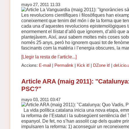
mayo 27, 2011 11:33
Les revolucions científiques i filosòfiques han eixam
coneixement que tenim del món i de la forma que ten
cada una d’aquestes revolucions epistemològiques 
enormement el llistat d’allò que ignorem, d’allò que 
plantejàvem. Així, avui sabem moltes més coses sobr
només 25 anys, però ho ignorem quasi tot de fenòme
fascinants com la matèria i l’energia obscures, la manc
[Llegir la resta de l'article...]
Accions:
E-mail
|
Permalink
|
Kick it!
|
DZone it!
|
del.icio.
Article ARA (maig 2011): "Catalunya
PSC?"
mayo 03, 2011 03:47
La vida política catalana inicia una nova etapa, em
la reforma de l’Estatut i la subsegüent sentència del 
espanyol. De fet, no s’han assolit cap dels quatre pri
impulsaren la reforma: 1) aconseguir un reconeixemen