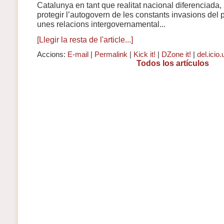
Catalunya en tant que realitat nacional diferenciada, 2
protegir l’autogovern de les constants invasions del p
unes relacions intergovernamental...
[Llegir la resta de l'article...]
Accions:
E-mail
|
Permalink
|
Kick it!
|
DZone it!
|
del.icio.
Todos los artículos