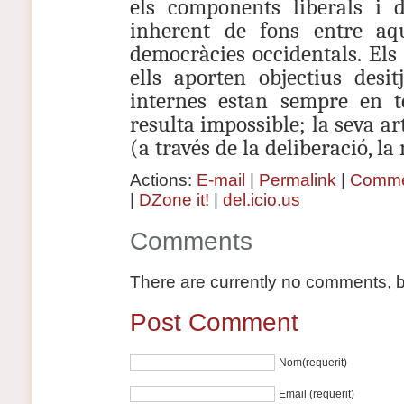
els components liberals i 
inherent de fons entre aq
democràcies occidentals. Els
ells aporten objectius desit
internes estan sempre en te
resulta impossible; la seva a
(a través de la deliberació, la 
Actions:
E-mail
|
Permalink
|
Comme
|
DZone it!
|
del.icio.us
Comments
There are currently no comments, be
Post Comment
Nom(requerit)
Email (requerit)