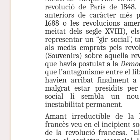
revolució de París de 1848
anteriors de caràcter més po
1688 o les revolucions amer
meitat dels segle XVIII), e
representar un “gir social”, 
als medis emprats pels revo
(Souvenirs) sobre aquella rev
que havia postulat a la
Democ
que l’antagonisme entre el li
havien arribat finalment a 
malgrat estar presidits per 
social li sembla un nou
inestabilitat permanent.
Amant irreductible de la ll
francès veu en el incipient so
de la revolució francesa. “E