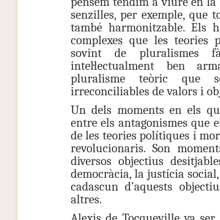
pensem tendim a viure en la i
senzilles, per exemple, que t
també harmonitzable. Els
complexes que les teories p
sovint de pluralismes f
intel·lectualment ben a
pluralisme teòric que s
irreconciliables de valors i ob
Un dels moments en els que 
entre els antagonismes que en
de les teories polítiques i mo
revolucionaris. Son moment
diversos objectius desitjable
democràcia, la justícia social, 
cadascun d’aquests objecti
altres.
Alexis de Tocqueville va ser