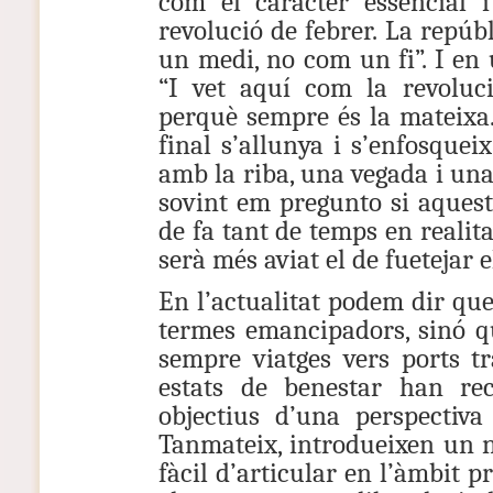
com el caràcter essencial 
revolució de febrer. La repú
un medi, no com un fi”. I en
“I vet aquí com la revoluc
perquè sempre és la mateixa
final s’allunya i s’enfosquei
amb la riba, una vegada i una
sovint em pregunto si aques
de fa tant de temps en realitat
serà més aviat el de fuetejar
En l’actualitat podem dir qu
termes emancipadors, sinó qu
sempre viatges vers ports tr
estats de benestar han rec
objectius d’una perspectiva 
Tanmateix, introdueixen un 
fàcil d’articular en l’àmbit 