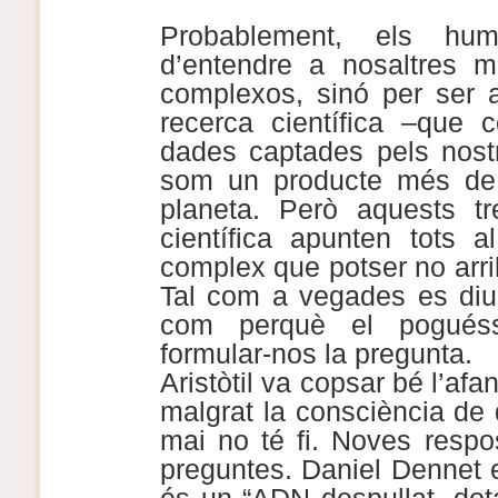
Probablement, els h
d’entendre a nosaltres 
complexos, sinó per ser a
recerca científica –que c
dades captades pels nost
som un producte més de l
planeta. Però aquests t
científica apunten tots a
complex que potser no arri
Tal com a vegades es diu, 
com perquè el poguéss
formular-nos la pregunta.
Aristòtil va copsar bé l’af
malgrat la consciència de 
mai no té fi. Noves resp
preguntes. Daniel Dennet en