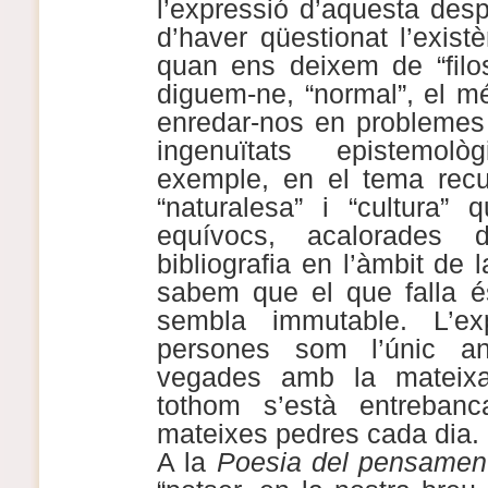
l’expressió d’aquesta des
d’haver qüestionat l’exist
quan ens deixem de “filos
diguem-ne, “normal”, el m
enredar-nos en problemes 
ingenuïtats epistemol
exemple, en el tema recur
“naturalesa” i “cultura”
equívocs, acalorades 
bibliografia en l’àmbit de l
sabem que el que falla é
sembla immutable. L’e
persones som l’únic a
vegades amb la mateixa
tothom s’està entreban
mateixes pedres cada dia.
A la
Poesia del pensamen