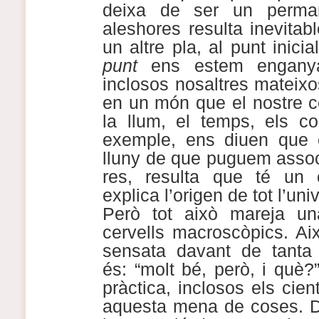
deixa de ser un perm
aleshores resulta inevitab
un altre pla, al punt inici
punt
ens estem enganyan
inclosos nosaltres mateixo
en un món que el nostre c
la llum, el temps, els col
exemple, ens diuen que e
lluny de que puguem associa
res, resulta que té un
explica l’origen de tot l’un
Però tot això mareja un
cervells macroscòpics. Ai
sensata davant de tanta “
és: “molt bé, però, i què?
pràctica, inclosos els cient
aquesta mena de coses. D