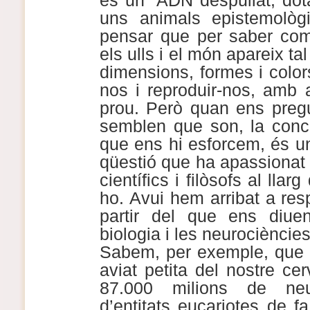
és un “ADN despullat, dota
uns animals epistemològ
pensar que per saber com
els ulls i el món apareix t
dimensions, formes i colors
nos i reproduir-nos, amb a
prou. Però quan ens preg
semblen que son, la conc
que ens hi esforcem, és un
qüestió que ha apassionat 
científics i filòsofs al llar
ho. Avui hem arribat a res
partir del que ens diuen 
biologia i les neurociències
Sabem, per exemple, que
aviat petita del nostre ce
87.000 milions de ne
d’entitats eucariotes de f