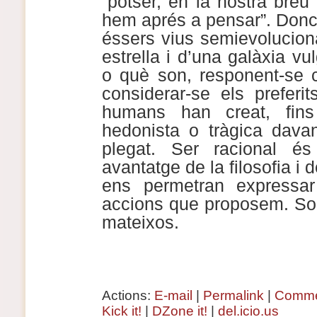
“potser, en la nostra breu 
hem aprés a pensar”. Doncs
éssers vius semievolucion
estrella i d’una galàxia vu
o què son, responent-se c
considerar-se els preferi
humans han creat, fins
hedonista o tràgica davan
plegat. Ser racional é
avantatge de la filosofia i
ens permetran expressar
accions que proposem. Sob
mateixos.
Actions:
E-mail
|
Permalink
|
Comme
Kick it!
|
DZone it!
|
del.icio.us