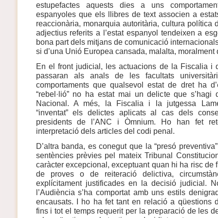
estupefactes aquests dies a uns comportament
espanyoles que els llibres de text associen a esta
reaccionària, monarquia autoritària, cultura política d
adjectius referits a l’estat espanyol tendeixen a es
bona part dels mitjans de comunicació internacionals.
si d’una Unió Europea cansada, malalta, moralment 
En el front judicial, les actuacions de la Fiscalia i
passaran als anals de les facultats universit
comportaments que qualsevol estat de dret ha d’e
“rebel·lió” no ha estat mai un delicte que s’hagi 
Nacional. A més, la Fiscalia i la jutgessa Lam
“inventat” els delictes aplicats al cas dels cons
presidents de l’ANC i Òmnium. Ho han fet retor
interpretació dels articles del codi penal.
D’altra banda, es conegut que la “presó preventiva”
sentències prèvies pel mateix Tribunal Constituc
caràcter excepcional, exceptuant quan hi ha risc de f
de proves o de reiteració delictiva, circumst
explícitament justificades en la decisió judicial. 
l’Audiència s’ha comportat amb uns estils denigrad
encausats. I ho ha fet tant en relació a qüestions
fins i tot el temps requerit per la preparació de les 