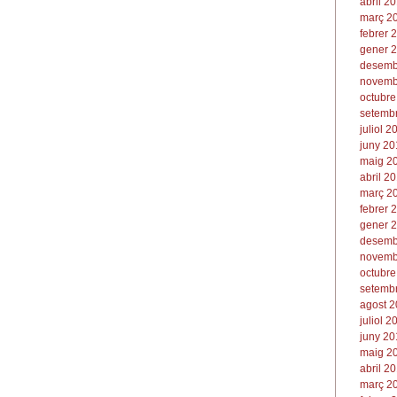
abril 20
març 20
febrer 
gener 2
desemb
novemb
octubre
setembr
juliol 2
juny 20
maig 20
abril 20
març 20
febrer 
gener 2
desemb
novemb
octubre
setembr
agost 2
juliol 2
juny 20
maig 20
abril 20
març 20