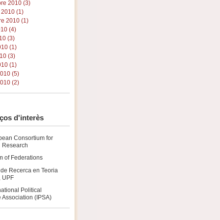
re 2010 (3)
 2010 (1)
e 2010 (1)
010 (4)
10 (3)
10 (1)
10 (3)
10 (1)
2010 (5)
010 (2)
ços d'interès
pean Consortium for
al Research
 of Federations
 de Recerca en Teoria
a, UPF
national Political
 Association (IPSA)