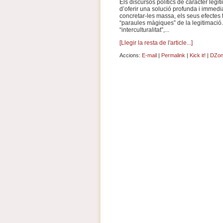
Els discursos polítics de caràcter legi
d’oferir una solució profunda i immedia
concretar-les massa, els seus efectes 
“paraules màgiques” de la legitimació.
“interculturalitat”,...
[Llegir la resta de l'article...]
Accions:
E-mail
|
Permalink
|
Kick it!
|
DZone