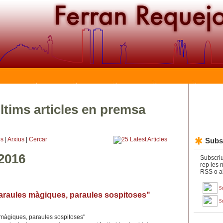
ltims articles en premsa
es
|
Arxius
|
Cercar
Subsc
 2016
Subscriu
rep les n
RSS o al
S
"Paraules màgiques, paraules sospitoses"
S