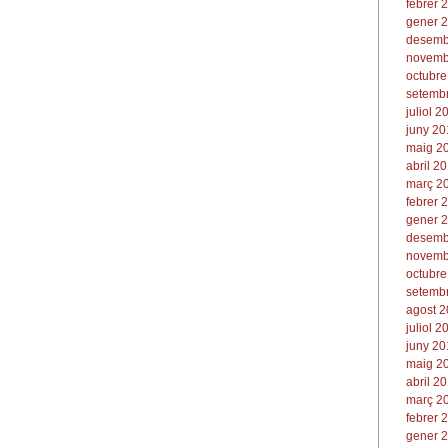
febrer 
gener 2
desemb
novemb
octubre
setembr
juliol 2
juny 20
maig 20
abril 20
març 20
febrer 
gener 2
desemb
novemb
octubre
setembr
agost 2
juliol 2
juny 20
maig 20
abril 20
març 20
febrer 
gener 2