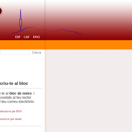
Cerca
riu-te al bloc
-te al
bloc de notes
i
ovetats al teu lector
 teu correu electrònic
ubscriu-te per RSS
uscriu-te por email