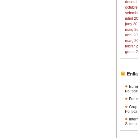
desemb
octubre
setembr
juliol 2
juny 20
maig 20
abril 20
març 20
febrer 
gener 2
Enlla
Euro
Politic
Forum
Grup
Polític
Inter
Science