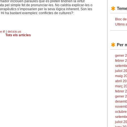
timador inclouen paraules que es pretén tindrien la virtut
ta pel simple fet de pronunciar-les. No caldria explicar-les o
Teme
terapèutics s’imposarien per la seva lògica inherent. Son les
 Hi ha bastant exemples: conflictes de cultures?:
Bloc de
Ultims 
 it!
|
del.icio.us
Tots els articles
Per 
gener 2
febrer 
setembr
juliol 2
maig 20
abril 20
març 20
febrer 
gener 2
desemb
novemb
octubre
setembr
juliol 2