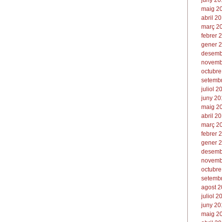
juny 20
maig 20
abril 20
març 20
febrer 
gener 2
desemb
novemb
octubre
setembr
juliol 2
juny 20
maig 20
abril 20
març 20
febrer 
gener 2
desemb
novemb
octubre
setembr
agost 2
juliol 2
juny 20
maig 20