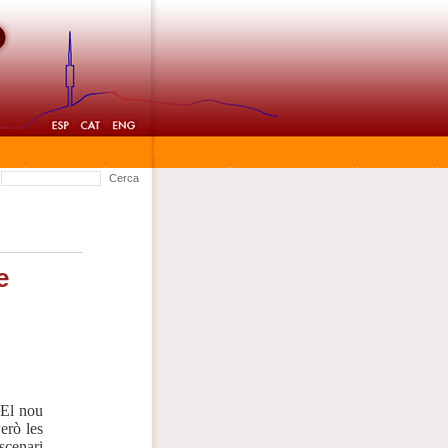
Cerca
e
 El nou
erò les
escenari