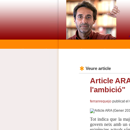
Veure article
Article ARA
l'ambició"
ferranrequejo
publicat el
Tot indica que la maj
govern neix amb un ce
exigències actuals són