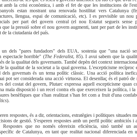
at amb la crisi econòmica, i amb el fet de que les institucions de l'esta
spanyols estan mostrant una renovada hostilitat vers Catalunya (fisc
uctures, llengua, espai de comunicació, etc). I es previsible un nou 
cials per part del govern central (el nou Estatut segueix sense p
 que la pressió sobre el nou govern augmenti, tant per part de les insti
t de la ciutadania del país.
 un dels "pares fundadors" dels EUA, sostenia que "una nació s
 espectacle horrible" (
The Federalist
, 85). I avui sabem que la qualit
 de la qualitat dels governants. També depèn del context internacional
e la qualitat de la societat a la qual governa. L'escepticisme recíproc e
l dels governats és un tema polític clàssic. Una acció política inefic
i pot ser considerada una acció virtuosa. El desenllaç és el patró de
Des del costat del govern, Plutarc expressa aquell escepticisme quan c
a mala disposició i un recel contra els que exerceixen la política, i la 
ures benèfiques que s'han realitzat s’han fet com a fruit d'una confab
tics
).
ren respostes, és a dir, orientacions, estratègies i polítiques situades 
cisions de gestió. S'esperen respostes amb un perfil polític ambiciós i
s. Respostes que no només ofereixin eficiència, sinó també un 
específic de Catalunya, en tant que realitat nacional diferenciada en