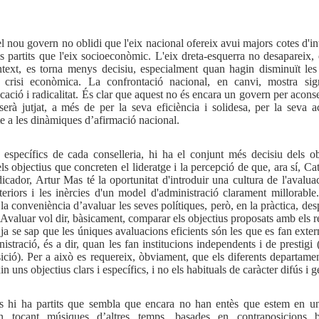
 nou govern no oblidi que l'eix nacional ofereix avui majors cotes d'int
s partits que l'eix socioeconòmic. L'eix dreta-esquerra no desapareix, é
text, es torna menys decisiu, especialment quan hagin disminuït les 
 crisi econòmica. La confrontació nacional, en canvi, mostra si
cació i radicalitat. És clar que aquest no és encara un govern per aconse
erà jutjat, a més de per la seva eficiència i solidesa, per la seva ac
 a les dinàmiques d’afirmació nacional.
específics de cada conselleria, hi ha el conjunt més decisiu dels ob
ls objectius que concreten el lideratge i la percepció de que, ara sí, Ca
cador, Artur Mas té la oportunitat d'introduir una cultura de l'avalua
teriors i les inèrcies d'un model d'administració clarament millorable.
a conveniència d’avaluar les seves polítiques, però, en la pràctica, des
 Avaluar vol dir, bàsicament, comparar els objectius proposats amb els re
 ja se sap que les úniques avaluacions eficients són les que es fan exte
nistració, és a dir, quan les fan institucions independents i de prestigi 
ició). Per a això es requereix, òbviament, que els diferents departament
n uns objectius clars i específics, i no els habituals de caràcter difús i g
s hi ha partits que sembla que encara no han entès que estem en u
en tocant músiques d’altres temps, basades en contraposicions b