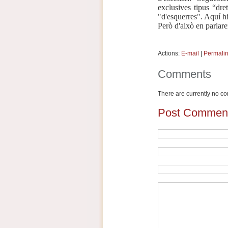
exclusives tipus “dre
"d'esquerres". Aquí hi 
Però d'això en parlare
Actions:
E-mail
|
Permali
Comments
There are currently no com
Post Commen