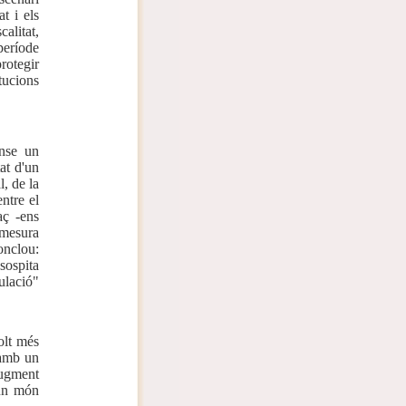
t i els
alitat,
període
rotegir
tucions
ense un
at d'un
, de la
ntre el
aç -ens
 mesura
onclou:
sospita
ulació"
molt més
 amb un
augment
 un món