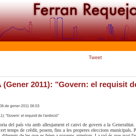
Tweet
 (Gener 2011): "Govern: el requisit d
 08-de gener-2011 06:03
oria del país viu amb alleujament el canvi de govern a la Generalitat.
rt temps de crèdit, posem, fins a les properes eleccions municipals. P
 diferents de les que es feien a governs anteriors. La raó és que avui l'