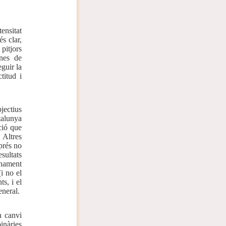
ensitat
s clar,
pitjors
gnes de
guir la
titud i
jectius
talunya
ció que
 Altres
prés no
sultats
rnament
(i no el
s, i el
eneral.
n canvi
inàries