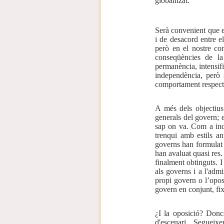
globalitzat.
Serà convenient que el
i de desacord entre el
però en el nostre con
conseqüències de la
permanència, intensifi
independència, però s
comportament respecte
A més dels objectius 
generals del govern; e
sap on va. Com a indi
trenqui amb estils an
governs han formulat l
han avaluat quasi res.
finalment obtinguts. I
als governs i a l'admi
propi govern o l’opos
govern en conjunt, fixi
¿I la oposició? Donc
d'escenari. Segueix