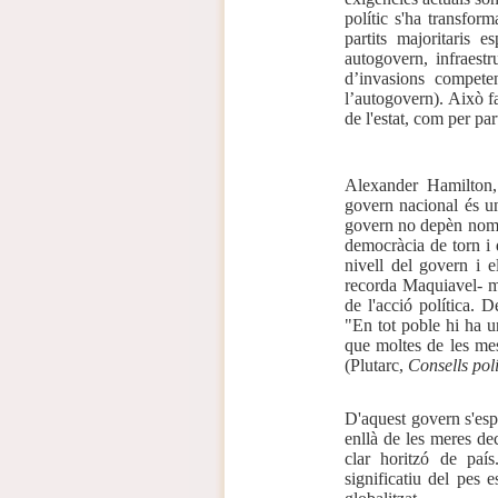
polític s'ha transform
partits majoritaris e
autogovern, infraestr
d’invasions competen
l’autogovern). Això fa
de l'estat, com per par
Alexander Hamilton,
govern nacional és un
govern no depèn només
democràcia de torn i d
nivell del govern i e
recorda Maquiavel- ma
de l'acció política. 
"En tot poble hi ha un
que moltes de les mes
(Plutarc,
Consells polí
D'aquest govern s'espe
enllà de les meres de
clar horitzó de paí
significatiu del pes 