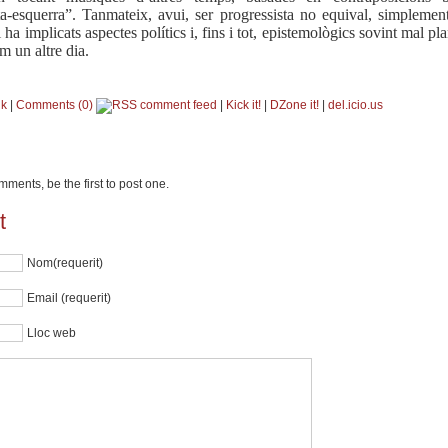
ta-esquerra”. Tanmateix, avui, ser progressista no equival, simplement
ha implicats aspectes polítics i, fins i tot, epistemològics sovint mal pla
m un altre dia.
nk
|
Comments (0)
|
Kick it!
|
DZone it!
|
del.icio.us
ments, be the first to post one.
t
Nom(requerit)
Email (requerit)
Lloc web