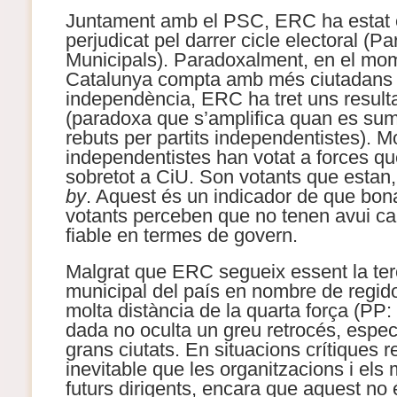
Juntament amb el PSC, ERC ha estat e
perjudicat pel darrer cicle electoral (P
Municipals). Paradoxalment, en el mo
Catalunya compta amb més ciutadans p
independència, ERC ha tret uns result
(paradoxa que s’amplifica quan es sume
rebuts per partits independentistes). M
independentistes han votat a forces qu
sobretot a CiU. Son votants que estan,
by
. Aquest és un indicador de que bon
votants perceben que no tenen avui cap
fiable en termes de govern.
Malgrat que ERC segueix essent la ter
municipal del país en nombre de regido
molta distància de la quarta força (PP:
dada no oculta un greu retrocés, espec
grans ciutats. En situacions crítiques r
inevitable que les organitzacions i els 
futurs dirigents, encara que aquest no é