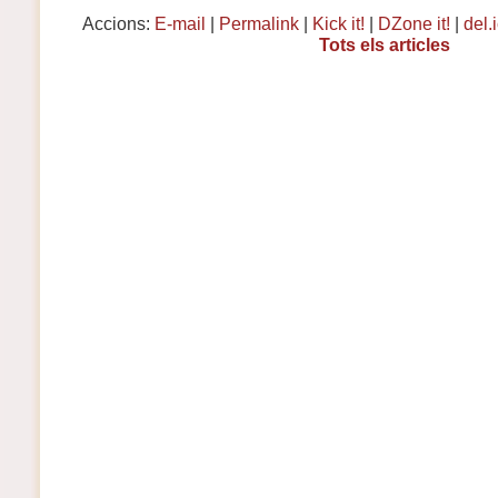
Accions:
E-mail
|
Permalink
|
Kick it!
|
DZone it!
|
del.
Tots els articles