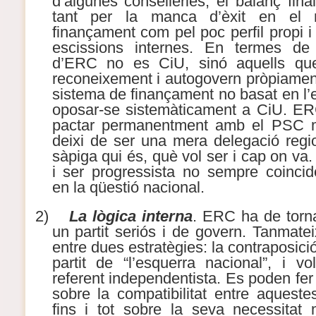
d’algunes conselleries, el balanç final
tant per la manca d’èxit en el
finançament com pel poc perfil propi i 
escissions internes. En termes de p
d’ERC no es CiU, sinó aquells qu
reconeixement i autogovern pròpiament
sistema de finançament no basat en l’e
oposar-se sistemàticament a CiU. ER
pactar permanentment amb el PSC m
deixi de ser una mera delegació reg
sàpiga qui és, què vol ser i cap on va.
i ser progressista no sempre coincid
en la qüestió nacional.
2)
La lògica interna
. ERC ha de torna
un partit seriós i de govern. Tanmate
entre dues estratègies: la contraposició
partit de “l’esquerra nacional”, i vo
referent independentista. Es poden fer
sobre la compatibilitat entre aqueste
fins i tot sobre la seva necessitat