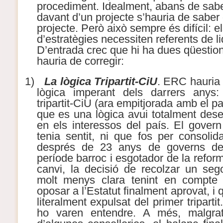
procediment. Idealment, abans de sabe
davant d’un projecte s’hauria de saber
projecte. Però això sempre és difícil: e
d’estratègies necessiten referents de li
D’entrada crec que hi ha dues qüesti
hauria de corregir:
1)
La lògica Tripartit-CiU
. ERC hauria 
lògica imperant dels darrers anys: 
tripartit-CiU (ara empitjorada amb el p
que es una lògica avui totalment des
en els interessos del país. El govern 
tenia sentit, ni que fos per consolid
després de 23 anys de governs de
període barroc i esgotador de la reform
canvi, la decisió de recolzar un sego
molt menys clara tenint en compt
oposar a l’Estatut finalment aprovat, i q
literalment expulsat del primer triparti
ho varen entendre. A més, malgrat