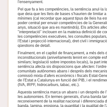
l'ensenyament.
Pel que fa a les competències, la sentència anul·la la
que deia que les lleis de bases s'haurien de limitar a 
mínimes (cal recordar que aquest tipus de lleis ha est
poder central per envair competències de la Generalit
anys, situació que ara es mantindrà). Els articles afec
"interpretació" inclouen en la mateixa definició de c
les competències executives, les consultes populars,
l'Estat i projecció internacional), dret civil i immigra
qüestions de detall.
Finalment, en el capítol de finançament, a més dels d
inconstitucionals (anivellaments tenint en compte esf
similars; legislació sobre impostos locals), la part int
sentència afecta sis disposicions que afecten: l'ordre
comunitats autònomes abans i després dels mecanis
comissió mixta d'afers econòmics i fiscals Estat-Gener
de l'Estat a Catalunya en funció del PIB, i el rendim
(IVA, IRPF, hidrocarburs, tabac, etc.).
Aquesta sentència marca un abans i un després de l'e
les autonomies. En termes generals, d'una banda tan
reconeixement de la realitat nacional i diferenciada d
banda, lamina, erosiona, la quantitat i la qualitat de 