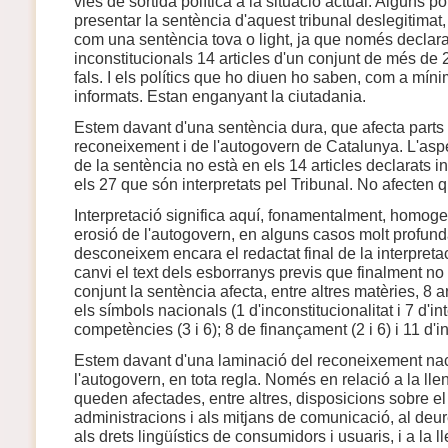
vies de sortida política a la situació actual. Alguns pol
presentar la sentència d'aquest tribunal deslegitimat, d
com una sentència tova o light, ja que només declar
inconstitucionals 14 articles d'un conjunt de més de 
fals. I els polítics que ho diuen ho saben, com a mínim 
informats. Estan enganyant la ciutadania.
Estem davant d'una sentència dura, que afecta parts 
reconeixement i de l'autogovern de Catalunya. L'asp
de la sentència no està en els 14 articles declarats i
els 27 que són interpretats pel Tribunal. No afecten 
Interpretació significa aquí, fonamentalment, homogen
erosió de l'autogovern, en alguns casos molt profund
desconeixem encara el redactat final de la interpret
canvi el text dels esborranys previs que finalment no
conjunt la sentència afecta, entre altres matèries, 8 ar
els símbols nacionals (1 d'inconstitucionalitat i 7 d'in
competències (3 i 6); 8 de finançament (2 i 6) i 11 d'ins
Estem davant d'una laminació del reconeixement naci
l'autogovern, en tota regla. Només en relació a la ll
queden afectades, entre altres, disposicions sobre el
administracions i als mitjans de comunicació, al deur
als drets lingüístics de consumidors i usuaris, i a la 