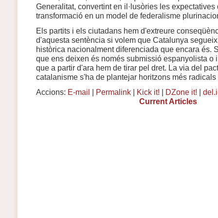
Generalitat, convertint en il·lusòries les expectatives
transformació en un model de federalisme plurinacio
Els partits i els ciutadans hem d'extreure conseqüèn
d'aquesta sentència si volem que Catalunya segueixi 
històrica nacionalment diferenciada que encara és. S
que ens deixen és només submissió espanyolista o 
que a partir d'ara hem de tirar pel dret. La via del pac
catalanisme s'ha de plantejar horitzons més radicals 
Accions:
E-mail
|
Permalink
|
Kick it!
|
DZone it!
|
del.
Current Articles