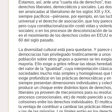
Estamos, así, ante una “cuarta ola de derechos”, tras
derechos liberales, democráticos y sociales. Las dos
ser arrancadas al liberalismo de los siglos XIX y XX,
siempre pacíficos –piénsese, por ejemplo, en las luch
universal y el derecho de asociación, que hoy parec
pero cuya constitucionalización costó vidas y violen
sociales; o en los procesos de descolonización de l
en el movimiento de los derechos civiles en EEUU e
60 del siglo pasado.
La diversidad cultural está para quedarse. Y parece 
democracias han privilegiado históricamente a unos
población sobre otros grupos a quienes se les exigía 
mayoría. Ello exige a gritos refinar las ideas hereda
del valor de la “igualdad”, cuya interpretación clásic
sociedades mucho más simples y homogéneas que l
exige profundizar en las prácticas democráticas y e
siempre presentan dimensiones individuales y colec
produce un choque entre distintos tipos de derechos
liberales ya proveen de mecanismos para su resoluci
procesos consocionales, etc) de modo parecido a c
colisiones entre los derechos individuales. El multicul
la ventaja de contribuir a cambiar las prácticas iliber
y las de las minorías. Los límites están en los dere