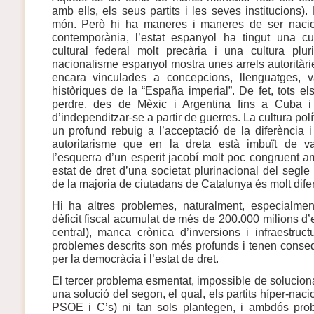
amb ells, els seus partits i les seves institucions)
món. Però hi ha maneres i maneres de ser nacion
contemporània, l’estat espanyol ha tingut una cul
cultural federal molt precària i una cultura pluri
nacionalisme espanyol mostra unes arrels autoritàrie
encara vinculades a concepcions, llenguatges, va
històriques de la “España imperial”. De fet, tots els 
perdre, des de Mèxic i Argentina fins a Cuba i 
d’independitzar-se a partir de guerres. La cultura polí
un profund rebuig a l’acceptació de la diferència 
autoritarisme que en la dreta està imbuït de va
l’esquerra d’un esperit jacobí molt poc congruent 
estat de dret d’una societat plurinacional del segl
de la majoria de ciutadans de Catalunya és molt difere
Hi ha altres problemes, naturalment, especialmen
dèficit fiscal acumulat de més de 200.000 milions d
central), manca crònica d’inversions i infraestruct
problemes descrits son més profunds i tenen cons
per la democràcia i l’estat de dret.
El tercer problema esmentat, impossible de solucionar 
una solució del segon, el qual, els partits híper-nac
PSOE i C’s) ni tan sols plantegen, i ambdós prob