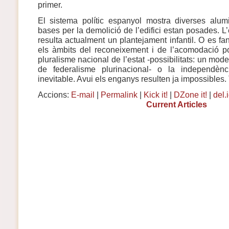
primer.
El sistema polític espanyol mostra diverses alumi
bases per la demolició de l’edifici estan posades. L
resulta actualment un plantejament infantil. O es f
els àmbits del reconeixement i de l’acomodació pol
pluralisme nacional de l’estat -possibilitats: un mod
de federalisme plurinacional- o la independèn
inevitable. Avui els enganys resulten ja impossibles
Accions:
E-mail
|
Permalink
|
Kick it!
|
DZone it!
|
del.
Current Articles