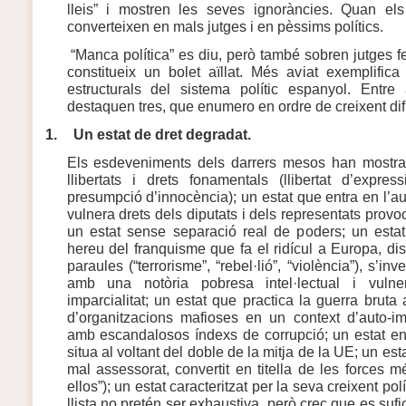
lleis” i mostren les seves ignoràncies. Quan els
converteixen en mals jutges i en pèssims polítics.
“Manca política” es diu, però també sobren jutges fe
constitueix un bolet aïllat. Més aviat exemplifi
estructurals del sistema polític espanyol. Entr
destaquen tres, que enumero en ordre de creixent difi
1.
Un estat de dret degradat.
Els esdeveniments dels darrers mesos han mostra
llibertats i drets fonamentals (llibertat d’expressi
presumpció d’innocència); un estat que entra en l’a
vulnera drets dels diputats i dels representats provoc
un estat sense separació real de poders; un esta
hereu del franquisme que fa el ridícul a Europa, dist
paraules (“terrorisme”, “rebel·lió”, “violència”), s’in
amb una notòria pobresa intel·lectual i vuln
imparcialitat; un estat que practica la guerra brut
d’organitzacions mafioses en un context d’auto-im
amb escandalosos índexs de corrupció; un estat en 
situa al voltant del doble de la mitja de la UE; un e
mal assessorat, convertit en titella de les forces m
ellos”); un estat caracteritzat per la seva creixent po
llista no pretén ser exhaustiva, però crec que es suf