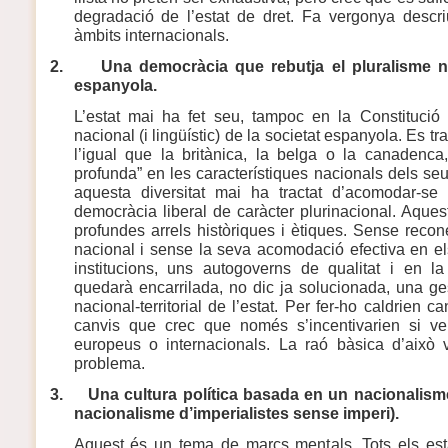
degradació de l’estat de dret. Fa vergonya descri
àmbits internacionals.
2.
Una democràcia que rebutja el pluralisme na
espanyola.
L’estat mai ha fet seu, tampoc en la Constitució
nacional (i lingüístic) de la societat espanyola. Es tr
l’igual que la britànica, la belga o la canadenca,
profunda” en les característiques nacionals dels se
aquesta diversitat mai ha tractat d’acomodar-se
democràcia liberal de caràcter plurinacional. Aqu
profundes arrels històriques i ètiques. Sense reco
nacional i sense la seva acomodació efectiva en els
institucions, uns autogoverns de qualitat i en la
quedarà encarrilada, no dic ja solucionada, una ges
nacional-territorial de l’estat. Per fer-ho caldrien 
canvis que crec que només s’incentivarien si ve
europeus o internacionals. La raó bàsica d’això 
problema.
3.
Una cultura política basada en un nacionalisme
nacionalisme d’imperialistes sense imperi).
Aquest és un tema de marcs mentals. Tots els esta