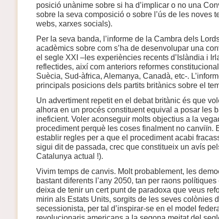
posició unànime sobre si ha d’implicar o no una Conv
sobre la seva composició o sobre l’ús de les noves te
webs, xarxes socials).
Per la seva banda, l’informe de la Cambra dels Lords 
acadèmics sobre com s’ha de desenvolupar una conv
el segle XXI –les experiències recents d’Islàndia i I
reflectides, així com anteriors reformes constitucio
Suècia, Sud-àfrica, Alemanya, Canadà, etc-. L’informe
principals posicions dels partits britànics sobre el te
Un advertiment repetit en el debat britànic és que vol
alhora en un procés constituent equival a posar les b
ineficient. Voler aconseguir molts objectius a la veg
procediment perquè les coses finalment no canviïn. E
establir regles per a que el procediment acabi fracas
sigui dit de passada, crec que constitueix un avís pe
Catalunya actual !).
Vivim temps de canvis. Molt probablement, les democ
bastant diferents l’any 2050, tan per raons polítique
deixa de tenir un cert punt de paradoxa que veus ref
mirin als Estats Units, sorgits de les seves colònies
secessionista, per tal d’inspirar-se en el model feder
revolucionaris americans a la segona meitat del seg