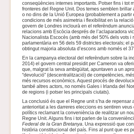
conseqüències internes importants. Potser fins i tot 
fronteres del Regne Unit. Dos temes semblen brillar 
o no dins de la Unió Europea (probablement a partir 
condicions de més asimetria i flexibilitat en la relac
govern de Londres inclourà en el referèndum anunciat
relacions amb Escòcia després de l’aclaparadora victò
Nacionalista Escocès (amb més del 50% dels vots i 
parlamentària en 56 dels 59 districtes electorals; el 
obtingut majoria absoluta d’escons amb només el 37
En la campanya electoral del referèndum sobre la i
2014) el govern central presidit per Cameron va ofer
que, malgrat la seva ambigüitat, apuntaven a un apr
“devolució” (descentralització) de competències, més 
més recursos econòmics. Aquest procés de devolució,
també altres actors, no només Gales i Irlanda del Nor
de regions (i potser les principals ciutats).
La conclusió és que el Regne unit s’ha de repensar a
anterioritat a les darreres eleccions es sentiren veus
polítics reclamant la conveniència de realitzar un no
Regne Unit. Alguns fins i tot parlen de la conveniènci
Federal de la Gran Bretanya
. Una expressió que con
història constitucional del país. Fins al punt que es 