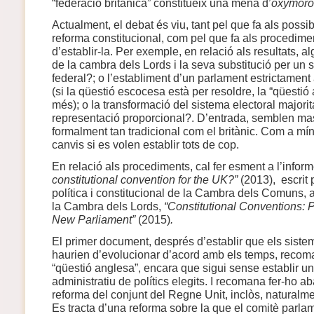
“federació britànica” constitueix una mena d’
oxymoro
Actualment, el debat és viu, tant pel que fa als possi
reforma constitucional, com pel que fa als procedime
d’establir-la. Per exemple, en relació als resultats, al
de la cambra dels Lords i la seva substitució per un 
federal?; o l’establiment d’un parlament estrictament 
(si la qüestió escocesa està per resoldre, la “qüesti
més); o la transformació del sistema electoral majori
representació proporcional?. D’entrada, semblen mas
formalment tan tradicional com el britànic. Com a m
canvis si es volen establir tots de cop.
En relació als procediments, cal fer esment a l’infor
constitutional convention for the UK?”
(2013), escrit 
política i constitucional de la Cambra dels Comuns, 
la Cambra dels Lords,
“Constitutional Conventions: P
New Parliament”
(2015)
.
El primer document, després d’establir que els siste
haurien d’evolucionar d’acord amb els temps, recoman
“qüestió anglesa”, encara que sigui sense establir un 
administratiu de polítics elegits. I recomana fer-ho a
reforma del conjunt del Regne Unit, inclòs, naturalme
Es tracta d’una reforma sobre la que el comitè parla