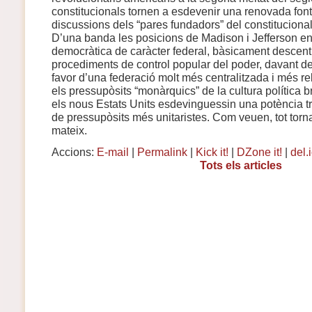
constitucionals tornen a esdevenir una renovada font 
discussions dels “pares fundadors” del constituciona
D’una banda les posicions de Madison i Jefferson en
democràtica de caràcter federal, bàsicament descent
procediments de control popular del poder, davant de
favor d’una federació molt més centralitzada i més re
els pressupòsits “monàrquics” de la cultura política b
els nous Estats Units esdevinguessin una potència tr
de pressupòsits més unitaristes. Com veuen, tot torna
mateix.
Accions:
E-mail
|
Permalink
|
Kick it!
|
DZone it!
|
del.
Tots els articles