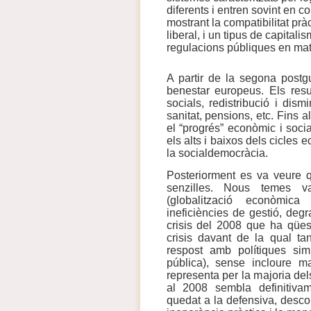
diferents i entren sovint en c
mostrant la compatibilitat prà
liberal, i un tipus de capita
regulacions públiques en mat
A partir de la segona postg
benestar europeus. Els resu
socials, redistribució i dism
sanitat, pensions, etc. Fins 
el “progrés” econòmic i soci
els alts i baixos dels cicles 
la socialdemocràcia.
Posteriorment es va veure q
senzilles. Nous temes va
(globalització econòmica 
ineficiències de gestió, degr
crisis del 2008 que ha qüest
crisis davant de la qual ta
respost amb polítiques sim
pública), sense incloure m
representa per la majoria dels
al 2008 sembla definitiva
quedat a la defensiva, descon