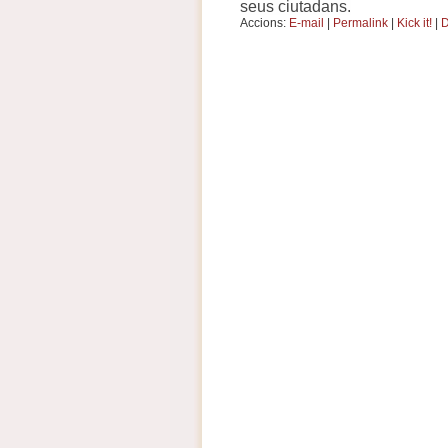
seus ciutadans.
Accions:
E-mail
|
Permalink
|
Kick it!
|
D