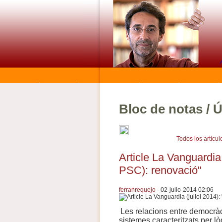
Bloc de notas / Ú
Todos los artícul
Article La Vanguardia 
PSC): renovació"
ferranrequejo
- 02-julio-2014 02:06
Les relacions entre democràc
sistemes caracteritzats per lò