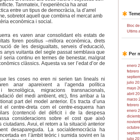
onflicte. Tanmateix, l’experiència ha anat
ctica entre un tipus de democràcia, la d’arrel
Teme
lisme, sobretot aquell que combina el mercat amb
èria econòmica i social.
Bloc de
Ultims 
uerra es varen anar consolidant els estats de
ltats foren positius –millora econòmica, drets
inució de les desigualtats, serveis d’educació,
als anys vuitanta del segle passat semblava que
Per 
al seria continu en termes de benestar, malgrat
econòmics clàssics. Aquesta va ser l’edat d’or de
enero 2
febrero
septiem
ue les coses no eren ni serien tan lineals ni
julio 20
ren anar apareixent a l’agenda política
mayo 2
i tecnològica, migracions transnacionals,
abril 20
adació del medi ambient, etc), fins arribar a la
marzo 2
ionat part del model anterior. Es tracta d’una
febrero
nt el centre-dreta com el centre-esquerra han
enero 2
ilars (contenció del dèficit i de la despesa
diciemb
assa consideracions sobre el cost que això
noviemb
 ciutadans. Avui, el retorn a la situació anterior
octubre
ment desapareguda. La socialdemocràcia ha
septiem
certada en l’àmbit teòric i sumida sovint en la
julio 20