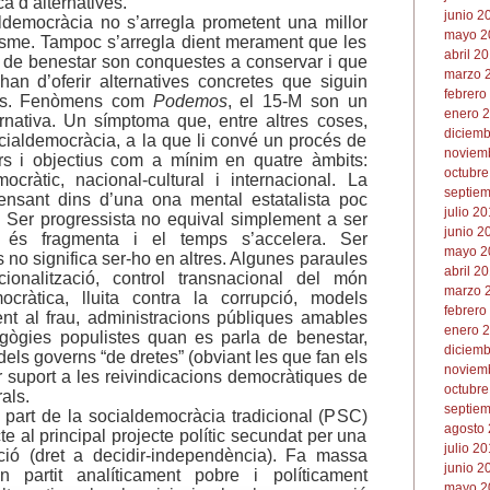
a d’alternatives.
junio 2
aldemocràcia no s’arregla prometent una millor
mayo 2
gisme. Tampoc s’arregla dient merament que les
abril 20
ts de benestar son conquestes a conservar i que
marzo 2
han d’oferir alternatives concretes que siguin
febrero
bles. Fenòmens com
Podemos
, el 15-M son un
enero 2
nativa. Un símptoma que, entre altres coses,
diciemb
ocialdemocràcia, a la que li convé un procés de
noviemb
rs i objectius com a mínim en quatre àmbits:
octubre
ocràtic, nacional-cultural i internacional. La
septiem
ensant dins d’una ona mental estatalista poc
julio 20
.
Ser progressista no equival simplement a ser
junio 2
 és fragmenta i el temps s’accelera. Ser
mayo 2
 no significa ser-ho en altres. Algunes paraules
abril 20
cionalització, control transnacional del món
marzo 2
ocràtica, lluita contra la corrupció, models
febrero
ient al frau, administracions públiques amables
enero 2
gògies populistes quan es parla de benestar,
diciemb
dels governs “de dretes” (obviant les que fan els
noviemb
r suport a les reivindicacions democràtiques de
octubre
als.
septiem
 part de la socialdemocràcia tradicional (PSC)
agosto 
te al principal projecte polític secundat per una
julio 20
ció (dret a decidir-independència). Fa massa
junio 2
artit analíticament pobre i políticament
mayo 2