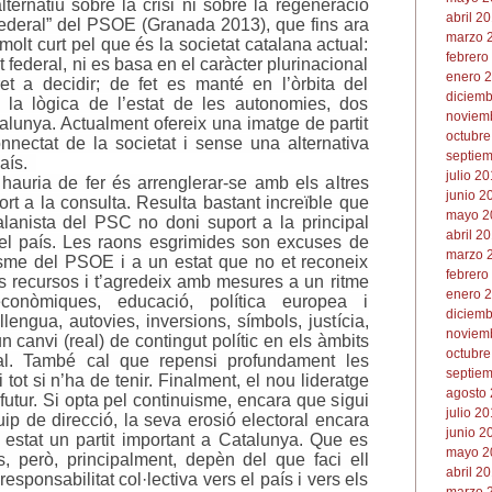
lternatiu sobre la crisi ni sobre la regeneració
abril 20
federal” del PSOE (Granada 2013), que fins ara
marzo 2
olt curt pel que és la societat catalana actual:
febrero
federal, ni es basa en el caràcter plurinacional
enero 2
ret a decidir; de fet es manté en l’òrbita del
diciemb
 la lògica de l’estat de les autonomies, dos
noviemb
alunya. Actualment ofereix una imatge de partit
octubre
sconnectat de la societat i sense una alternativa
septiem
país.
julio 20
hauria de fer és arrenglerar-se amb els altres
junio 2
rt a la consulta. Resulta bastant increïble que
mayo 2
talanista del PSC no doni suport a la principal
abril 20
el país. Les raons esgrimides son excuses de
marzo 2
sme del PSOE i a un estat que no et reconeix
febrero
s recursos i t’agredeix amb mesures a un ritme
enero 2
econòmiques, educació, política europea i
diciemb
 llengua, autovies, inversions, símbols, justícia,
noviemb
n canvi (real) de contingut polític en els àmbits
octubre
nal. També cal que repensi profundament les
septiem
tot si n’ha de tenir. Finalment, el nou lideratge
agosto 
 futur. Si opta pel continuisme, encara que sigui
julio 20
ip de direcció, la seva erosió electoral encara
junio 2
estat un partit important a Catalunya. Que es
mayo 2
s, però, principalment, depèn del que faci ell
abril 20
esponsabilitat col·lectiva vers el país i vers els