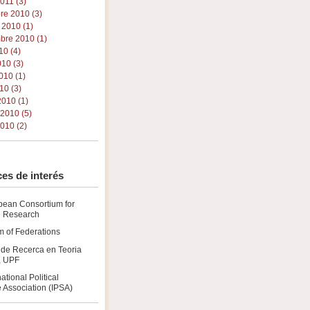
011 (3)
re 2010 (3)
 2010 (1)
bre 2010 (1)
10 (4)
010 (3)
010 (1)
10 (3)
010 (1)
 2010 (5)
010 (2)
es de interés
pean Consortium for
al Research
 of Federations
 de Recerca en Teoria
a, UPF
national Political
 Association (IPSA)