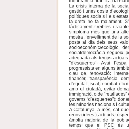
inoperància pràctica i la manc
La crisis interna de la soci
gestió i unes dosis d’ecolo
polítiques socials i els esta
la dreta ho fa malament. S’
fàcticament creïbles i via
símptoma més que una alter
mostra l’envelliment de la s
posta al dia dels seus valo
socioeconòmic/ecològic, dem
socialdemocràcia segueix p
adequada als temps actuals
"d'esquerres".
Avui l’espai
progressista en alguns àmbits
clau de renovació: interna
financer, transparència dem
d’equitat fiscal, combat efic
amb el ciutadà, evitar dema
immigració, o de “retallades” 
governs “d’esquerres”); dona
les minories nacionals i cultur
A Catalunya, a més, cal que
renovi idees i actituds respec
àmplia majoria de la pobla
temps que el PSC és un p