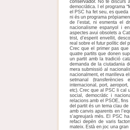
conservador.
No té discurs a
democràtica. I el programa “
el PSC ha fet seu, es queda m
ni és un programa pròpiament 
de l’estat, ni esmenta el d
nacionalisme espanyol i en
aspectes avui obsolets a Cat
trist, d’esperit envellit, de
real sobre el futur polític del 
Crec que el primer pas que 
quatre partits que donen supo
un partit amb la tradició ca
demanda de la ciutadania d
mera submissió al nacionali
nacionalment, et manlleva el
setmanal (transferències 
internacional, port, aeroport,
etc). Crec que al PSC li cal u
social, democràtic i nacio
relacions amb el PSOE, fins i 
del partit és un tema clau de
amb canvis aparents en l’equ
s’agreujarà més. El PSC ha 
refaci depèn de varis factor
mateix. Està en joc una gran r