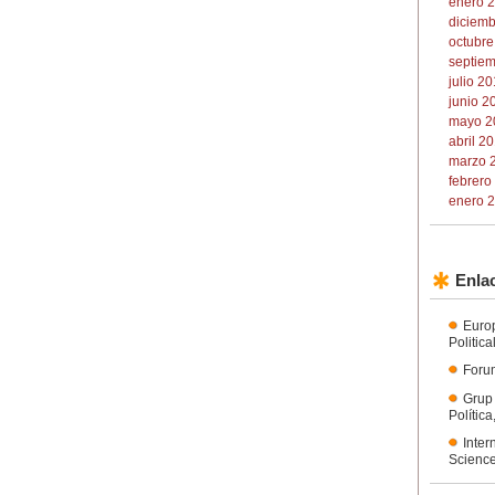
enero 2
diciemb
octubre
septiem
julio 20
junio 2
mayo 2
abril 20
marzo 2
febrero
enero 2
Enlac
Euro
Politic
Forum
Grup
Polític
Inter
Science