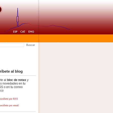
Buscar
íbete al blog
te al
bloc de notas
y
as novedades en tu
SS o en tu correo
ico
uscríbete por RSS
uscríbete por email