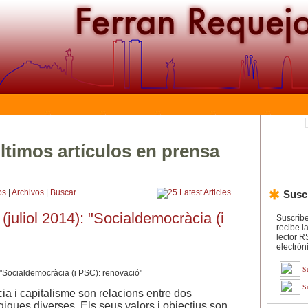
ltimos artículos en prensa
os
|
Archivos
|
Buscar
Suscr
(juliol 2014): "Socialdemocràcia (i
Suscríbe
recibe l
lector R
electrón
S
S
ia i capitalisme son relacions entre dos
giques diverses. Els seus valors i objectius son