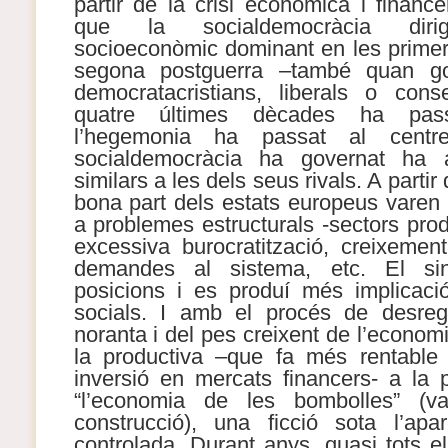
partir de la crisi econòmica i financ
que la socialdemocràcia dirig
socioeconòmic dominant en les prime
segona postguerra –també quan gov
democratacristians, liberals o cons
quatre últimes dècades ha pass
l’hegemonia ha passat al centr
socialdemocràcia ha governat ha ap
similars a les dels seus rivals. A partir
bona part dels estats europeus varen 
a problemes estructurals -sectors produ
excessiva burocratització, creixemen
demandes al sistema, etc. El sin
posicions i es produí més implicaci
socials. I amb el procés de desreg
noranta i del pes creixent de l’econom
la productiva –que fa més rentable 
inversió en mercats financers- a la p
“l’economia de les bombolles” (val
construcció), una ficció sota l’apa
controlada. Durant anys, quasi tots els