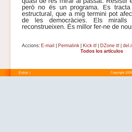
quasi de res mirar al passat. Resistir 
però no és un programa. Es tracta
estructural, que a mig termini pot afe
de les democràcies. Els miralls
reconstrueixen. És millor fer-ne de nou
Accions:
E-mail
|
Permalink
|
Kick it!
|
DZone it!
|
del.
Todos los artículos
Entrar
Copyright 2009
|