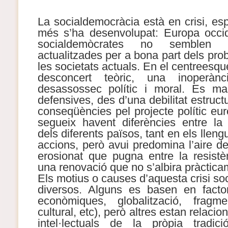
La socialdemocràcia està en crisi, es
més s’ha desenvolupat: Europa occide
socialdemòcrates no semblen t
actualitzades per a bona part dels pro
les societats actuals. En el centreesqu
desconcert teòric, una inoperànc
desassossec polític i moral. Es ma
defensives, des d’una debilitat estruct
conseqüències pel projecte polític eu
segueix havent diferències entre la
dels diferents països, tant en els llen
accions, però avui predomina l’aire de
erosionat que pugna entre la resistèn
una renovació que no s’albira pràctica
Els motius o causes d’aquesta crisi s
diversos. Alguns es basen en factor
econòmiques, globalització, fragm
cultural, etc), però altres estan relacio
intel·lectuals de la pròpia tradici