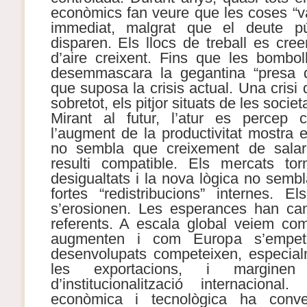
econòmics fan veure que les coses “va
immediat, malgrat que el deute pú
disparen. Els llocs de treball es cre
d’aire creixent. Fins que les bombol
desemmascara la gegantina “presa d
que suposa la crisis actual. Una crisi
sobretot, els pitjor situats de les societ
Mirant al futur, l’atur es percep c
l’augment de la productivitat mostra e
no sembla que creixement de salari
resulti compatible. Els mercats torn
desigualtats i la nova lògica no sem
fortes “redistribucions” internes. El
s’erosionen. Les esperances han can
referents. A escala global veiem com
augmenten i com Europa s’empetit
desenvolupats competeixen, especial
les exportacions, i marginen
d’institucionalització internacional.
econòmica i tecnològica ha conver