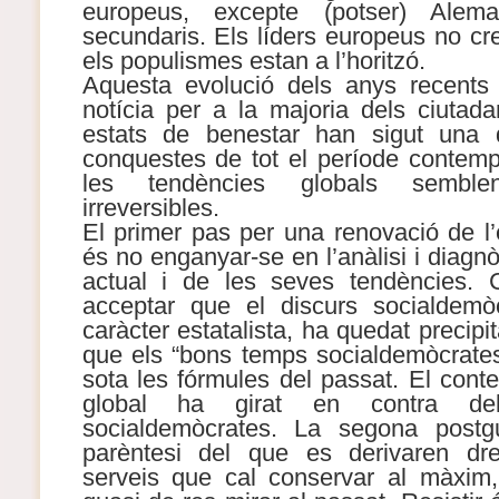
europeus, excepte (potser) Alem
secundaris. Els líders europeus no cr
els populismes estan a l’horitzó.
Aquesta evolució dels anys recent
notícia per a la majoria dels ciutad
estats de benestar han sigut una d
conquestes de tot el període contemp
les tendències globals semb
irreversibles.
El primer pas per una renovació de l
és no enganyar-se en l’anàlisi i diagnò
actual i de les seves tendències. C
acceptar que el discurs socialdemòc
caràcter estatalista, ha quedat precipi
que els “bons temps socialdemòcrates
sota les fórmules del passat. El cont
global ha girat en contra del
socialdemòcrates. La segona postg
parèntesi del que es derivaren dret
serveis que cal conservar al màxim,