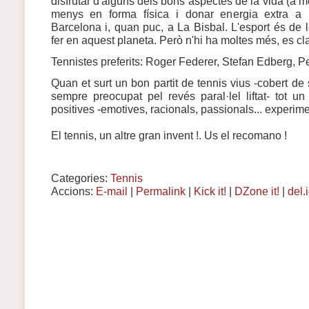
disfrutar d'alguns dels bons aspectes de la vida (a 
menys en forma física i donar energia extra a 
Barcelona i, quan puc, a La Bisbal. L'esport és de 
fer en aquest planeta. Però n'hi ha moltes més, es cla
Tennistes preferits: Roger Federer, Stefan Edberg, 
Quan et surt un bon partit de tennis vius -cobert de 
sempre preocupat pel revés paral·lel liftat- tot u
positives -emotives, racionals, passionals... experime
El tennis, un altre gran invent !. Us el recomano !
Categories:
Tennis
Accions:
E-mail
|
Permalink
|
Kick it!
|
DZone it!
|
del.