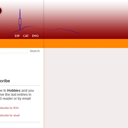
Search
cribe
be to
Hobbies
and you
ive the last entries in
 reader or by email
ubscribe by RSS
ubscribe by email