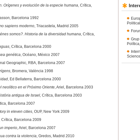
Inter
n. Orígenes y evolución de la especie humana
, Crítica,
asson, Barcelona 1992
Euro
Politic
omo sapiens moderno
, Triacastela, Madrid 2005
Forum
énes somos?. Historia de la diversidad humana
, Crítica,
Grup
Polític
nguas
, Crítica, Barcelona 2000
Inter
sea genética
, Océano, México 2007
Science
onal Geographic, RBA, Barcelona 2007
rígens
, Bromera, València 1998
idad
, Ed Bellaterra, Barcelona 2000
l neolítico en el Próximo Oriente
, Ariel, Barcelona 2003
istòria antigua de Israel,
Crítica, Barcelona 2003
ítica, Barcelona 2007
ory in eleven cities
, OUP, New York 2009
, Crítica, Barcelona 2009
un imperio
, Ariel, Barcelona 2007
ua contra la violencia
, Gredos, Madrid 2010