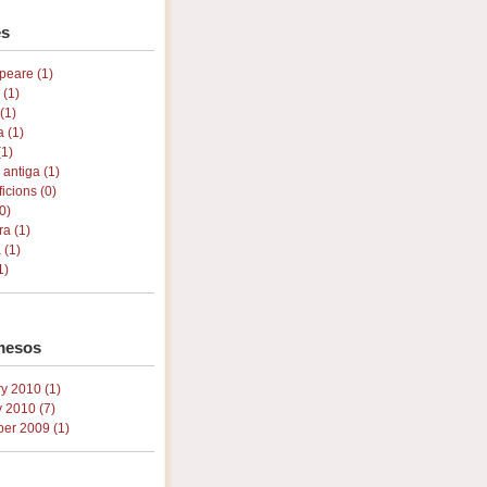
s
peare (1)
 (1)
(1)
a (1)
(1)
 antiga (1)
ficions (0)
0)
ra (1)
 (1)
1)
mesos
y 2010 (1)
 2010 (7)
er 2009 (1)