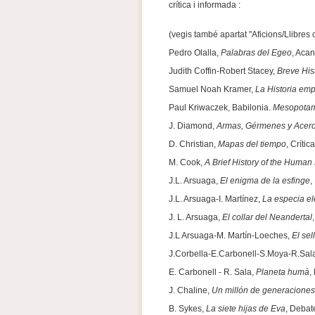
crítica i informada :
(vegis també apartat "Aficions/Llibres c
Pedro Olalla,
Palabras del Egeo
, Acan
Judith Coffin-Robert Stacey,
Breve His
Samuel Noah Kramer,
La Historia em
Paul Kriwaczek, Babilonia.
Mesopotami
J. Diamond,
Armas, Gérmenes y Acer
D. Christian,
Mapas del tiempo
, Críti
M. Cook,
A Brief History of the Human
J.L. Arsuaga,
El enigma de la esfinge
,
J.L. Arsuaga-I. Martínez,
La especia el
J. L. Arsuaga,
El collar del Neandertal
J.L Arsuaga-M. Martín-Loeches,
El sel
J.Corbella-E.Carbonell-S.Moya-R.Sal
E. Carbonell - R. Sala,
Planeta humà
,
J. Chaline,
Un millón de generaciones
B. Sykes,
La siete hijas de Eva
, Debat