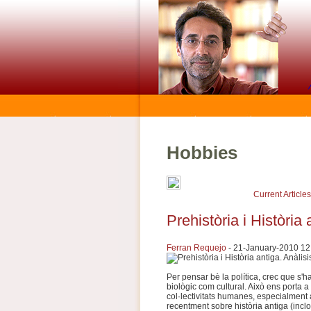
Hobbies
Current Articles
Prehistòria i Història 
Ferran Requejo
- 21-January-2010 12
Per pensar bè la política, crec que s'
biològic com cultural. Això ens porta a l
col·lectivitats humanes, especialment a 
recentment sobre història antiga (incl