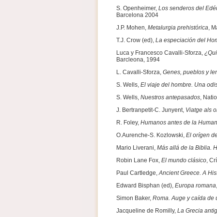
S. Openheimer,
Los senderos del Edé
Barcelona 2004
J.P. Mohen,
Metalurgia prehistórica
, M
T.J. Crow (ed),
La especiación del H
Luca y Francesco Cavalli-Sforza,
¿Qui
Barcleona, 1994
L. Cavalli-Sforza,
Genes, pueblos y le
S. Wells,
El viaje del hombre. Una odi
S. Wells,
Nuestros antepasados
, Nati
J. Bertranpetit-C. Junyent,
Viatge als o
R. Foley,
Humanos antes de la Human
O.Aurenche-S. Kozlowski,
El orígen de
Mario Liverani,
Más allá de la Biblia. H
Robin Lane Fox,
El mundo clásico
, Cr
Paul Cartledge,
Ancient Greece. A Hist
Edward Bisphan (ed),
Europa romana
Simon Baker,
Roma. Auge y caída de 
Jacqueline de Romilly,
La Grecia antig