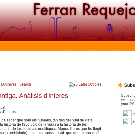
|
Archives
|
Search
Subs
antiga. Anàlisis d'interès
Subscri
will rece
your RSS
:58
S
ha de saber què som els humans, tan des del punt de vista
S
a història de l'evolució de la vida i a la història de les
partir de les societats neolítiques. Alguns llibres que he llegit
osa la prehistòria) -un tema apassionant- que donen una visió