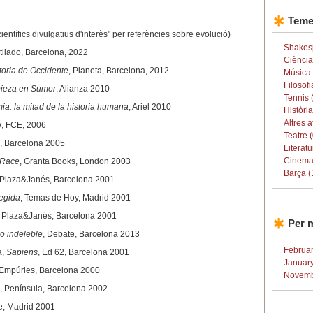
Teme
ientífics divulgatius d'interès" per referències sobre evolució)
Shakes
tilado, Barcelona, 2022
Ciència
toria de Occidente
, Planeta, Barcelona, 2012
Música 
Filosofi
pieza en Sumer
, Alianza 2010
Tennis 
a: la mitad de la historia humana
, Ariel 2010
Història
Altres a
o
, FCE, 2006
Teatre (
ca, Barcelona 2005
Literatu
Cinema
 Race
, Granta Books, London 2003
Barça (
 Plaza&Janés, Barcelona 2001
egida
, Temas de Hoy, Madrid 2001
, Plaza&Janés, Barcelona 2001
Per 
lo indeleble
, Debate, Barcelona 2013
Februar
a,
Sapiens
, Ed 62, Barcelona 2001
January
 Empúries, Barcelona 2000
Novemb
, Península, Barcelona 2002
e, Madrid 2001