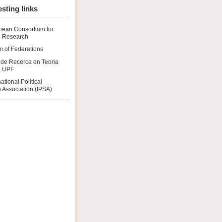
esting links
pean Consortium for
al Research
 of Federations
 de Recerca en Teoria
a, UPF
national Political
 Association (IPSA)